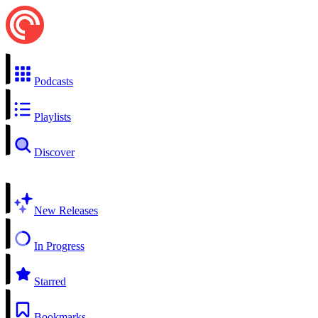
Podcasts
Playlists
Discover
New Releases
In Progress
Starred
Bookmarks