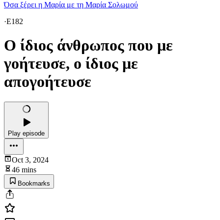
Όσα ξέρει η Μαρία με τη Μαρία Σολωμού
·
E182
Ο ίδιος άνθρωπος που με
γοήτευσε, ο ίδιος με
απογοήτευσε
Play episode
Oct 3, 2024
46 mins
Bookmarks