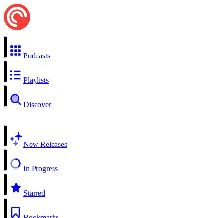
Podcasts
Playlists
Discover
New Releases
In Progress
Starred
Bookmarks