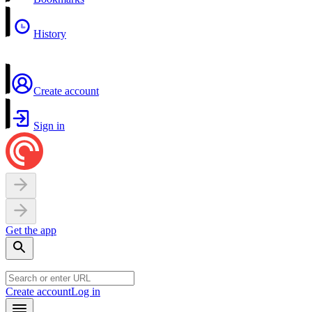
History
Create account
Sign in
Get the app
Create account
Log in