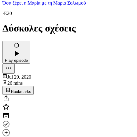
Όσα ξέρει η Μαρία με τη Μαρία Σολωμού
·
E20
Δύσκολες σχέσεις
Play episode
Jul 29, 2020
26 mins
Bookmarks