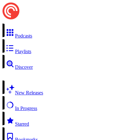
Podcasts
Playlists
Discover
New Releases
In Progress
Starred
Bookmarks