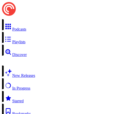
Podcasts
Playlists
Discover
New Releases
In Progress
Starred
Bookmarks