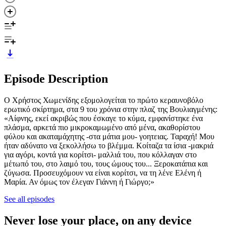
Episode Description
Ο Χρήστος Χωμενίδης εξομολογείται το πρώτο κεραυνοβόλο
ερωτικό σκίρτημα, στα 9 του χρόνια στην πλαζ της Βουλιαγμένης:
«Αίφνης, εκεί ακριβώς που έσκαγε το κύμα, εμφανίστηκε ένα
πλάσμα, αρκετά πιο μικροκαμωμένο από μένα, ακαθορίστου
φύλου και ακαταμάχητης -στα μάτια μου- γοητειας. Ταραχή! Μου
ήταν αδύνατο να ξεκολλήσω το βλέμμα. Κοίταζα τα ίσια -μακριά
για αγόρι, κοντά για κορίτσι- μαλλιά του, που κόλλαγαν στο
μέτωπό του, στο λαιμό του, τους ώμους του... Ξεροκατάπια και
ζύγωσα. Προσευχόμουν να είναι κορίτσι, να τη λένε Ελένη ή
Μαρία. Αν όμως τον έλεγαν Γιάννη ή Γιώργο;»
See all episodes
Never lose your place, on any device