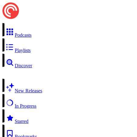
Podcasts
Playlists
Discover
New Releases
In Progress
Starred
Bookmarks