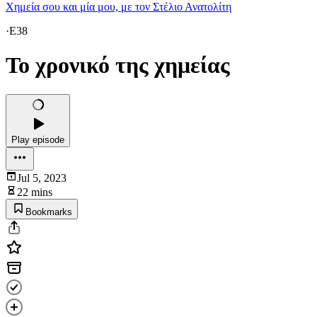
Χημεία σου και μία μου, με τον Στέλιο Ανατολίτη
·
E38
Το χρονικό της χημείας
Play episode
Jul 5, 2023
22 mins
Bookmarks