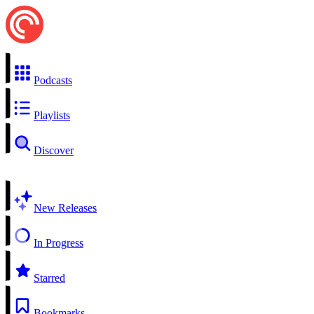
Podcasts
Playlists
Discover
New Releases
In Progress
Starred
Bookmarks