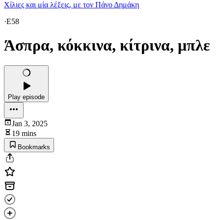
Χίλιες και μία λέξεις, με τον Πάνο Δημάκη
·
E58
Άσπρα, κόκκινα, κίτρινα, μπλε
Play episode
Jan 3, 2025
19 mins
Bookmarks