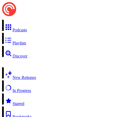
Podcasts
Playlists
Discover
New Releases
In Progress
Starred
Bookmarks