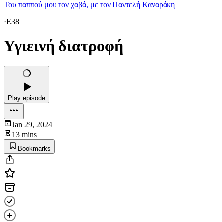
Του παππού μου τον χαβά, με τον Παντελή Καναράκη
·
E38
Υγιεινή διατροφή
Play episode
Jan 29, 2024
13 mins
Bookmarks