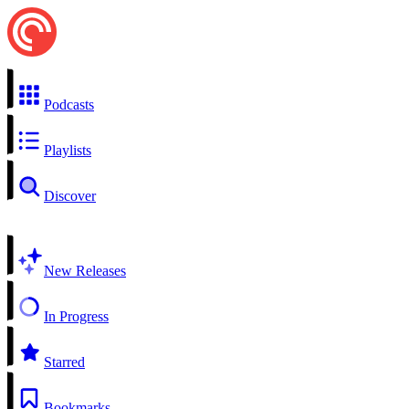
Podcasts
Playlists
Discover
New Releases
In Progress
Starred
Bookmarks