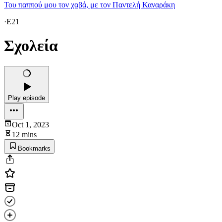
Του παππού μου τον χαβά, με τον Παντελή Καναράκη
·
E21
Σχολεία
Play episode
Oct 1, 2023
12 mins
Bookmarks