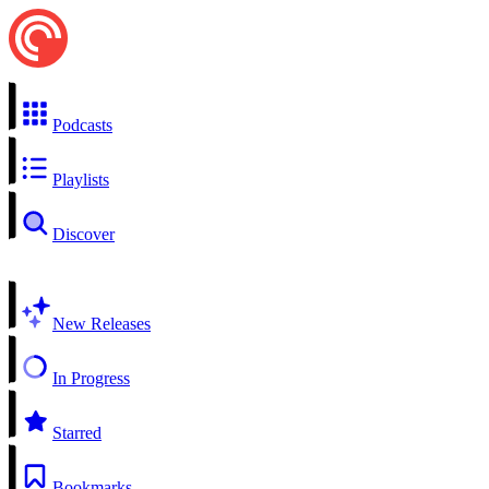
Podcasts
Playlists
Discover
New Releases
In Progress
Starred
Bookmarks