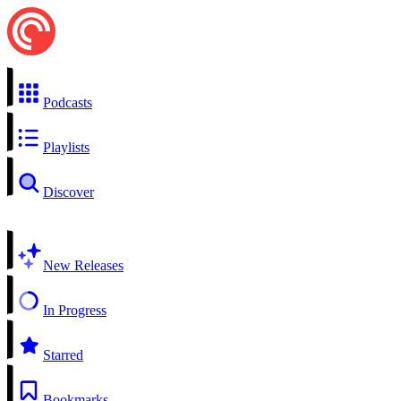
Podcasts
Playlists
Discover
New Releases
In Progress
Starred
Bookmarks