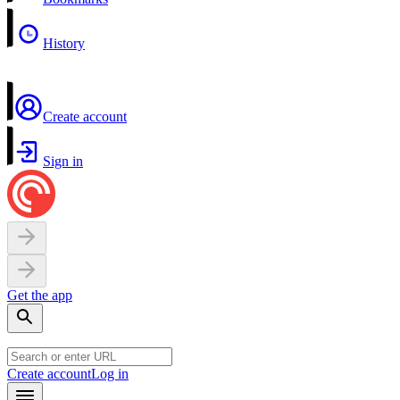
History
Create account
Sign in
Get the app
Create account
Log in