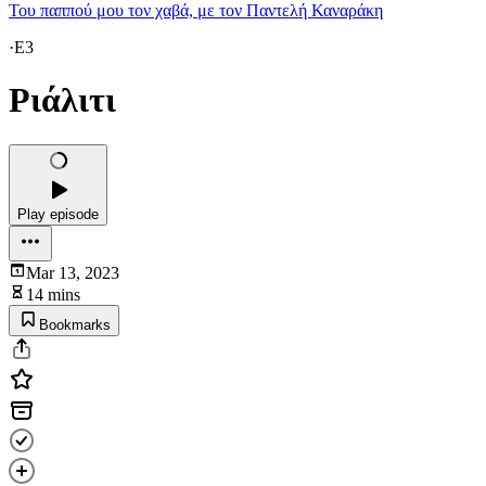
Του παππού μου τον χαβά, με τον Παντελή Καναράκη
·
E3
Ριάλιτι
Play episode
Mar 13, 2023
14 mins
Bookmarks