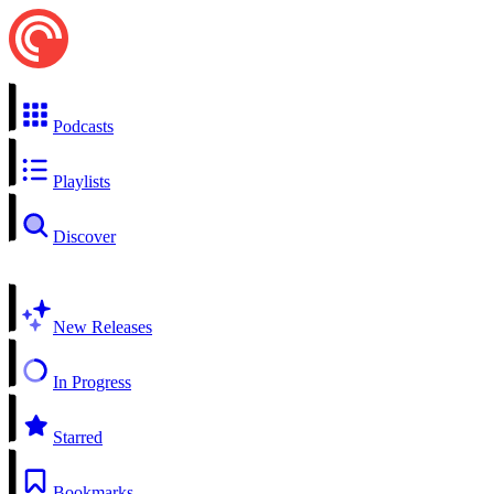
Podcasts
Playlists
Discover
New Releases
In Progress
Starred
Bookmarks