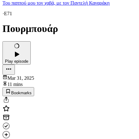
Του παππού μου τον χαβά, με τον Παντελή Καναράκη
·
E71
Πουρμπουάρ
Play episode
Mar 31, 2025
11 mins
Bookmarks