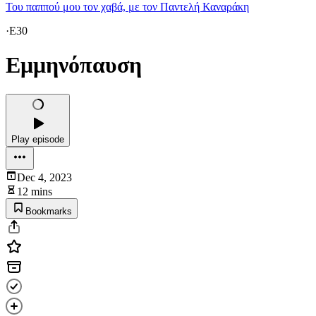
Του παππού μου τον χαβά, με τον Παντελή Καναράκη
·
E30
Εμμηνόπαυση
Play episode
Dec 4, 2023
12 mins
Bookmarks