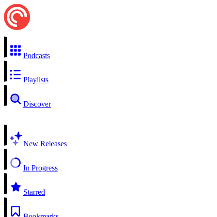
Podcasts
Playlists
Discover
New Releases
In Progress
Starred
Bookmarks