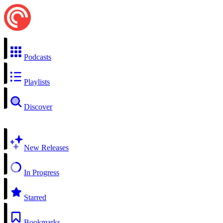
Podcasts
Playlists
Discover
New Releases
In Progress
Starred
Bookmarks