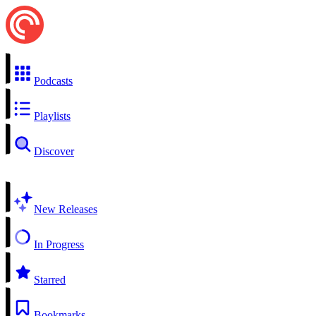
Podcasts
Playlists
Discover
New Releases
In Progress
Starred
Bookmarks