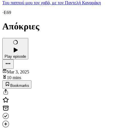
Του παππού μου τον χαβά, με τον Παντελή Καναράκη
·
E69
Απόκριες
Play episode
Mar 3, 2025
10 mins
Bookmarks