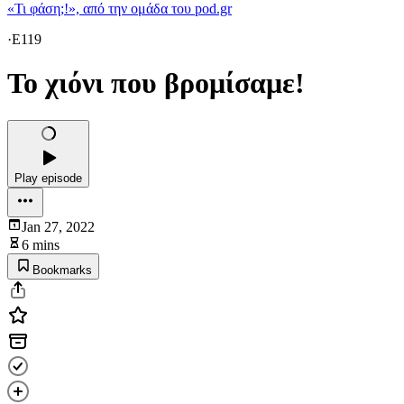
«Τι φάση;!», από την ομάδα του pod.gr
·
E119
Το χιόνι που βρομίσαμε!
Play episode
Jan 27, 2022
6 mins
Bookmarks