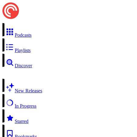
Podcasts
Playlists
Discover
New Releases
In Progress
Starred
Bookmarks