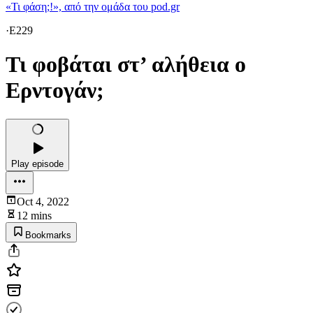
«Τι φάση;!», από την ομάδα του pod.gr
·
E229
Τι φοβάται στ’ αλήθεια ο
Ερντογάν;
Play episode
Oct 4, 2022
12 mins
Bookmarks