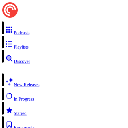
Podcasts
Playlists
Discover
New Releases
In Progress
Starred
Bookmarks