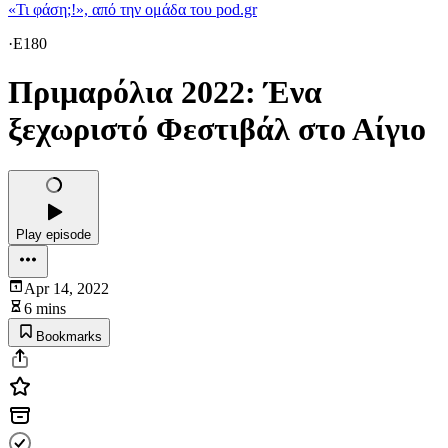
«Τι φάση;!», από την ομάδα του pod.gr
·
E180
Πριμαρόλια 2022: Ένα
ξεχωριστό Φεστιβάλ στο Αίγιο
Play episode
Apr 14, 2022
6 mins
Bookmarks