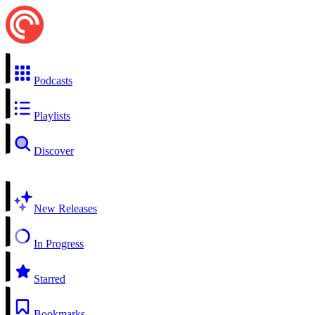
Podcasts
Playlists
Discover
New Releases
In Progress
Starred
Bookmarks