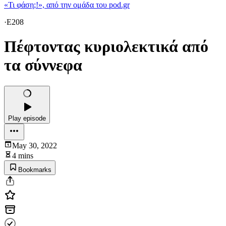
«Τι φάση;!», από την ομάδα του pod.gr
·
E208
Πέφτοντας κυριολεκτικά από
τα σύννεφα
Play episode
May 30, 2022
4 mins
Bookmarks