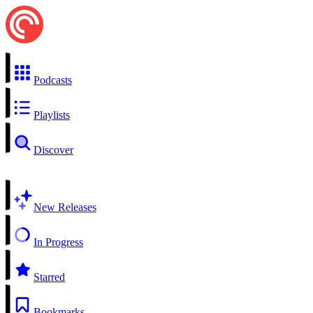
Podcasts
Playlists
Discover
New Releases
In Progress
Starred
Bookmarks