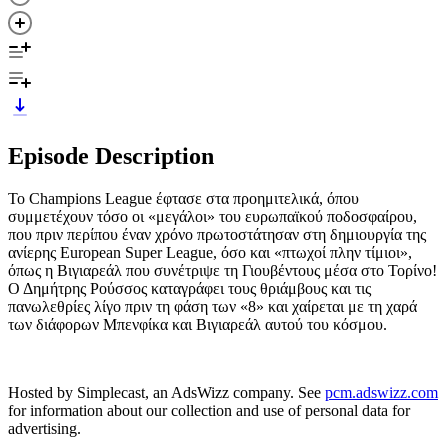
Episode Description
Το Champions League έφτασε στα προημιτελικά, όπου
συμμετέχουν τόσο οι «μεγάλοι» του ευρωπαϊκού ποδοσφαίρου,
που πριν περίπου έναν χρόνο πρωτοστάτησαν στη δημιουργία της
ανίερης European Super League, όσο και «πτωχοί πλην τίμιοι»,
όπως η Βιγιαρεάλ που συνέτριψε τη Γιουβέντους μέσα στο Τορίνο!
Ο Δημήτρης Ρούσσος καταγράφει τους θριάμβους και τις
πανωλεθρίες λίγο πριν τη φάση των «8» και χαίρεται με τη χαρά
των διάφορων Μπενφίκα και Βιγιαρεάλ αυτού του κόσμου.
Hosted by Simplecast, an AdsWizz company. See
pcm.adswizz.com
for information about our collection and use of personal data for
advertising.