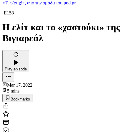
«Τι φάση;!», από την ομάδα του pod.gr
·
E158
Η ελίτ και το «χαστούκι» της
Βιγιαρεάλ
Play episode
Mar 17, 2022
5 mins
Bookmarks