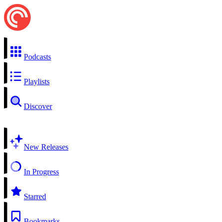
Podcasts
Playlists
Discover
New Releases
In Progress
Starred
Bookmarks