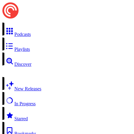
Podcasts
Playlists
Discover
New Releases
In Progress
Starred
Bookmarks