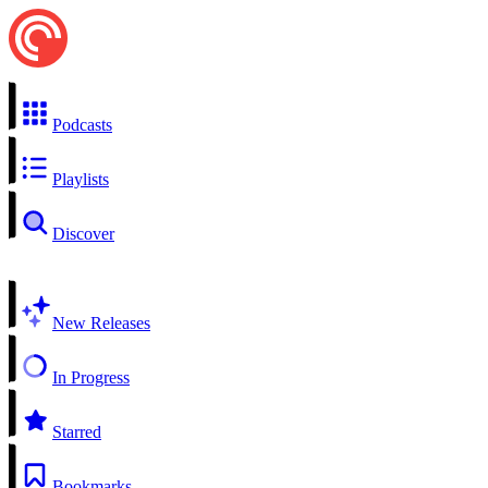
Podcasts
Playlists
Discover
New Releases
In Progress
Starred
Bookmarks