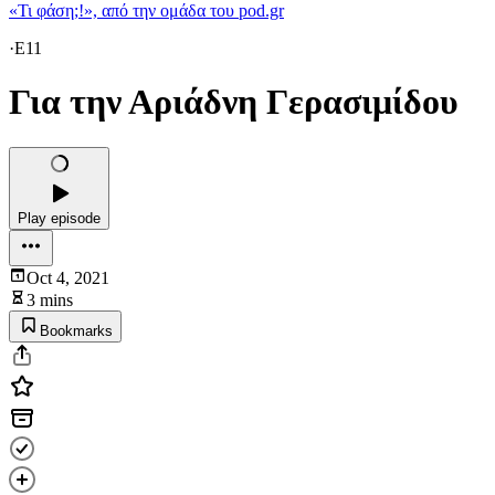
«Τι φάση;!», από την ομάδα του pod.gr
·
E11
Για την Αριάδνη Γερασιμίδου
Play episode
Oct 4, 2021
3 mins
Bookmarks