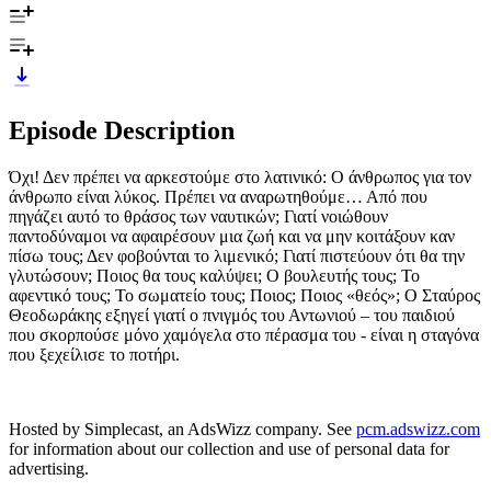
Episode Description
Όχι! Δεν πρέπει να αρκεστούμε στο λατινικό: Ο άνθρωπος για τον
άνθρωπο είναι λύκος. Πρέπει να αναρωτηθούμε… Από που
πηγάζει αυτό το θράσος των ναυτικών; Γιατί νοιώθουν
παντοδύναμοι να αφαιρέσουν μια ζωή και να μην κοιτάξουν καν
πίσω τους; Δεν φοβούνται το λιμενικό; Γιατί πιστεύουν ότι θα την
γλυτώσουν; Ποιος θα τους καλύψει; Ο βουλευτής τους; Το
αφεντικό τους; Το σωματείο τους; Ποιος; Ποιος «θεός»; Ο Σταύρος
Θεοδωράκης εξηγεί γιατί ο πνιγμός του Αντωνιού – του παιδιού
που σκορπούσε μόνο χαμόγελα στο πέρασμα του - είναι η σταγόνα
που ξεχείλισε το ποτήρι.
Hosted by Simplecast, an AdsWizz company. See
pcm.adswizz.com
for information about our collection and use of personal data for
advertising.