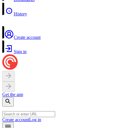
History
Create account
Sign in
Get the app
Create account
Log in