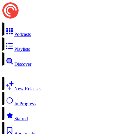
Podcasts
Playlists
Discover
New Releases
In Progress
Starred
Bookmarks