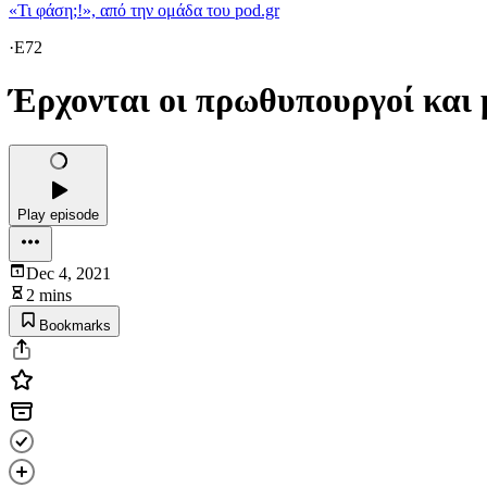
«Τι φάση;!», από την ομάδα του pod.gr
·
E72
Έρχονται οι πρωθυπουργοί και μ
Play episode
Dec 4, 2021
2 mins
Bookmarks