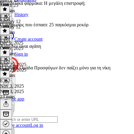
Ψυχεδελικά φάρμακα: Η μεγάλη επιστροφή;
March 25
30 mins
History
E355
·
E354
January 12
Ο άνθρωπος που έσπασε 25 παγκόσμια ρεκόρ
January 12
34 mins
E354
·
Create account
E353
Dec 9, 2025
Αυτό δεν είναι αγάπη
Dec 9, 2025
30 mins
Sign in
E353
·
E352
Nov 25, 2025
H Εθνική Ομάδα Προσφύγων δεν παίζει μόνο για τη νίκη
Nov 25, 2025
24 mins
E352
·
Nov 3, 2025
Nov 3, 2025
23 mins
Get the app
Create account
Log in