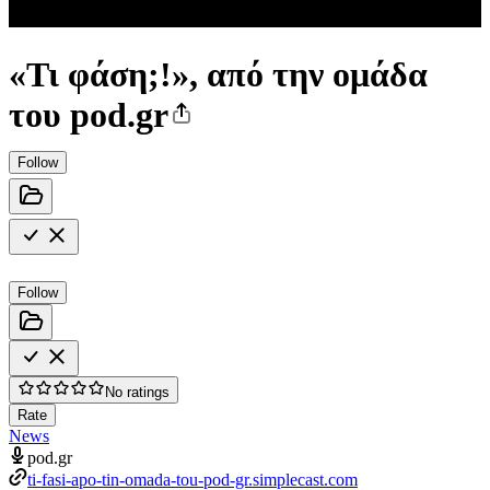
«Τι φάση;!», από την ομάδα
του pod.gr
Follow
Follow
No ratings
Rate
News
pod.gr
ti-fasi-apo-tin-omada-tou-pod-gr.simplecast.com