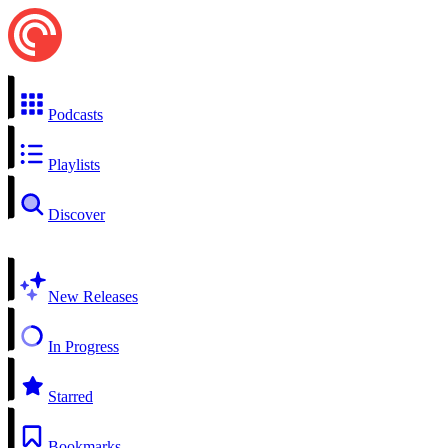
Podcasts
Playlists
Discover
New Releases
In Progress
Starred
Bookmarks