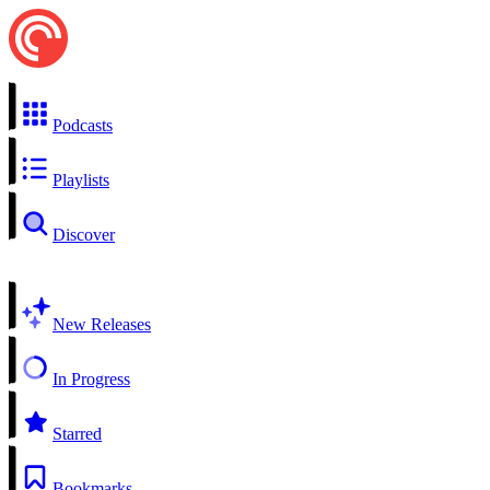
Podcasts
Playlists
Discover
New Releases
In Progress
Starred
Bookmarks