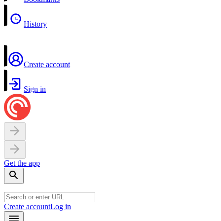
History
Create account
Sign in
Get the app
Create account
Log in