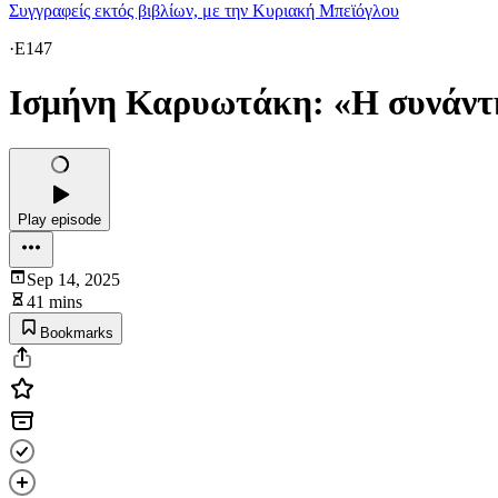
Συγγραφείς εκτός βιβλίων, με την Κυριακή Μπεϊόγλου
·
E147
Ισμήνη Καρυωτάκη: «Η συνάντησ
Play episode
Sep 14, 2025
41 mins
Bookmarks