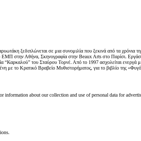
υωτάκη ξεδιπλώνεται σε μια συνομιλία που ξεκινά από τα χρόνια της
το ΕΜΠ στην Αθήνα, Σκηνογραφία στην Beaux Arts στο Παρίσι. Εργάστ
ία “Καρκαλού” του Σταύρου Τορνέ. Από το 1997 ασχολείται ενεργά με
ένη με το Κρατικό Βραβείο Μυθιστορήματος, για το βιβλίο της «Φυγόδ
or information about our collection and use of personal data for adverti
ions.