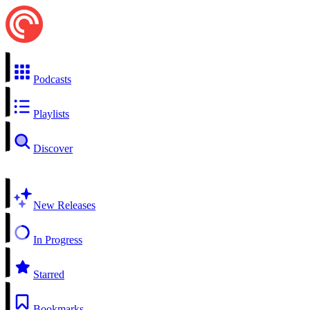
Podcasts
Playlists
Discover
New Releases
In Progress
Starred
Bookmarks