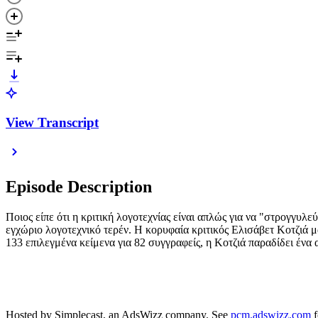
View Transcript
Episode Description
Ποιος είπε ότι η κριτική λογοτεχνίας είναι απλώς για να "στρογγυλ
εγχώριο λογοτεχνικό τερέν. Η κορυφαία κριτικός Ελισάβετ Κοτζιά 
133 επιλεγμένα κείμενα για 82 συγγραφείς, η Κοτζιά παραδίδει ένα
Hosted by Simplecast, an AdsWizz company. See
pcm.adswizz.com
f