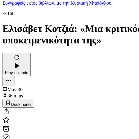
Συγγραφείς εκτός βιβλίων, με την Κυριακή Μπεϊόγλου
·
E166
Ελισάβετ Κοτζιά: «Μια κριτικός 
υποκειμενικότητα της»
Play episode
May 30
36 mins
Bookmarks