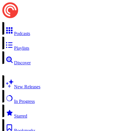
Podcasts
Playlists
Discover
New Releases
In Progress
Starred
Bookmarks