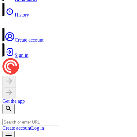
History
Create account
Sign in
Get the app
Create account
Log in