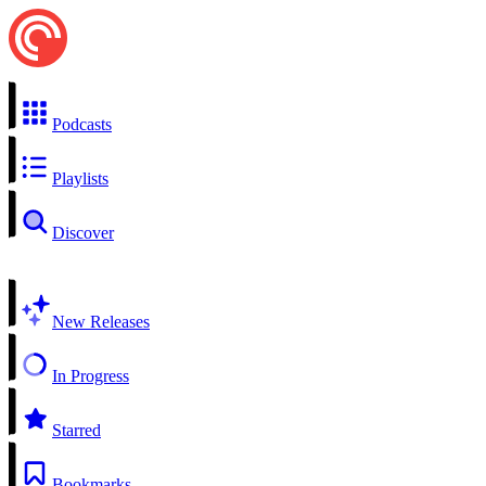
Podcasts
Playlists
Discover
New Releases
In Progress
Starred
Bookmarks