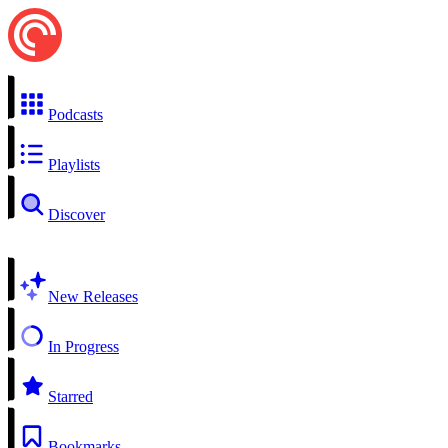
Podcasts
Playlists
Discover
New Releases
In Progress
Starred
Bookmarks