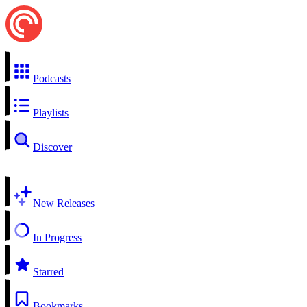
Podcasts
Playlists
Discover
New Releases
In Progress
Starred
Bookmarks