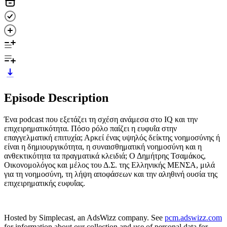
Episode Description
Ένα podcast που εξετάζει τη σχέση ανάμεσα στο IQ και την
επιχειρηματικότητα. Πόσο ρόλο παίζει η ευφυΐα στην
επαγγελματική επιτυχία; Αρκεί ένας υψηλός δείκτης νοημοσύνης ή
είναι η δημιουργικότητα, η συναισθηματική νοημοσύνη και η
ανθεκτικότητα τα πραγματικά κλειδιά; Ο Δημήτρης Τσαμάκος,
Οικονομολόγος και μέλος του Δ.Σ. της Ελληνικής ΜΕΝΣΑ, μιλά
για τη νοημοσύνη, τη λήψη αποφάσεων και την αληθινή ουσία της
επιχειρηματικής ευφυΐας.
Hosted by Simplecast, an AdsWizz company. See
pcm.adswizz.com
for information about our collection and use of personal data for