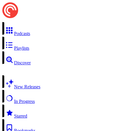
Podcasts
Playlists
Discover
New Releases
In Progress
Starred
Bookmarks