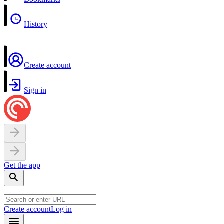
History
Create account
Sign in
Get the app
Create account
Log in