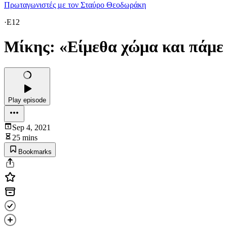
Πρωταγωνιστές με τον Σταύρο Θεοδωράκη
·
E12
Μίκης: «Είμεθα χώμα και πάμε
Play episode
Sep 4, 2021
25 mins
Bookmarks