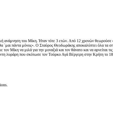
κή ανάμνηση του Μίκη. Ήταν τότε 3 ετών. Από 12 χρονών θεωρούσε ότ
 θα ΄μαι πάντα μόνος». Ο Σταύρος Θεοδωράκης αποκαλύπτει όλα τα σημ
τον Μίκη να μιλά για την μοναξιά και τον θάνατο και να αρνείται τις
ντη λυράρη που σκότωσε τον Τούρκο Αγά Βέργερη στην Κρήτη το 181
ions.