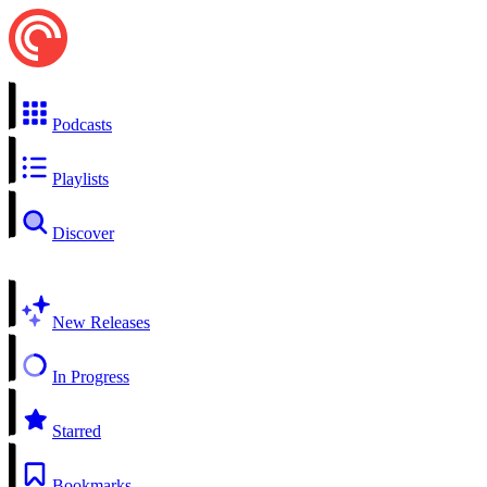
Podcasts
Playlists
Discover
New Releases
In Progress
Starred
Bookmarks