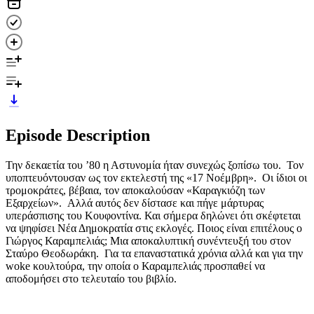
Episode Description
Την δεκαετία του ’80 η Αστυνομία ήταν συνεχώς ξοπίσω του. Τον
υποπτευόντουσαν ως τον εκτελεστή της «17 Νοέμβρη». Οι ίδιοι οι
τρομοκράτες, βέβαια, τον αποκαλούσαν «Καραγκιόζη των
Εξαρχείων». Αλλά αυτός δεν δίστασε και πήγε μάρτυρας
υπεράσπισης του Κουφοντίνα. Και σήμερα δηλώνει ότι σκέφτεται
να ψηφίσει Νέα Δημοκρατία στις εκλογές. Ποιος είναι επιτέλους ο
Γιώργος Καραμπελιάς; Μια αποκαλυπτική συνέντευξή του στον
Σταύρο Θεοδωράκη. Για τα επαναστατικά χρόνια αλλά και για την
woke κουλτούρα, την οποία ο Καραμπελιάς προσπαθεί να
αποδομήσει στο τελευταίο του βιβλίο.