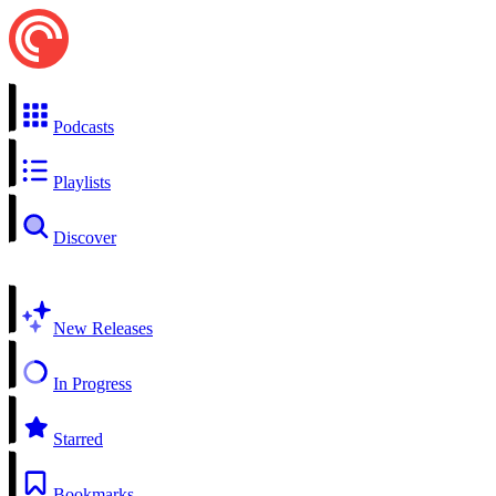
Podcasts
Playlists
Discover
New Releases
In Progress
Starred
Bookmarks