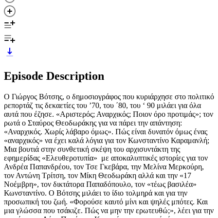
Episode Description
Ο Γιώργος Βότσης, ο δημοσιογράφος που κυριάρχησε στο πολιτικό
ρεπορτάζ τις δεκαετίες του ’70, του ΄80, του ‘ 90 μιλάει για όλα
αυτά που έζησε. «Αριστερός; Αναρχικός; Ποιον όρο προτιμάς»; τον
ρωτά ο Σταύρος Θεοδωράκης για να πάρει την απάντηση:
«Αναρχικός. Χωρίς λάβαρο όμως». Πώς είναι δυνατόν όμως ένας
«αναρχικός» να έχει καλά λόγια για τον Κωνσταντίνο Καραμανλή;
Μια βουτιά στην συνθετική σκέψη του αρχισυντάκτη της
εφημερίδας «Ελευθεροτυπία» με αποκαλυπτικές ιστορίες για τον
Ανδρέα Παπανδρέου, τον Τσε Γκεβάρα, την Μελίνα Μερκούρη,
τον Αντώνη Τρίτση, τον Μίκη Θεοδωράκη αλλά και την «17
Νοέμβρη», τον δικτάτορα Παπαδόπουλο, τον «τέως βασιλέα»
Κωνσταντίνο. Ο Βότσης μιλάει το ίδιο τολμηρά και για την
προσωπική του ζωή. «Φορούσε καυτό μίνι και ψηλές μπότες. Και
μια γλώσσα που τσάκιζε. Πώς να μην την ερωτευθώ;», λέει για την