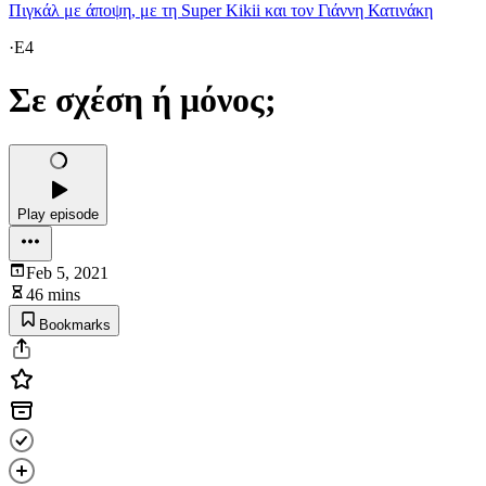
Πιγκάλ με άποψη, με τη Super Kikii και τον Γιάννη Κατινάκη
·
E4
Σε σχέση ή μόνος;
Play episode
Feb 5, 2021
46 mins
Bookmarks