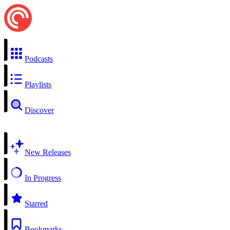
Podcasts
Playlists
Discover
New Releases
In Progress
Starred
Bookmarks