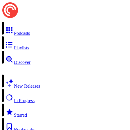
Podcasts
Playlists
Discover
New Releases
In Progress
Starred
Bookmarks