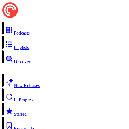
Podcasts
Playlists
Discover
New Releases
In Progress
Starred
Bookmarks