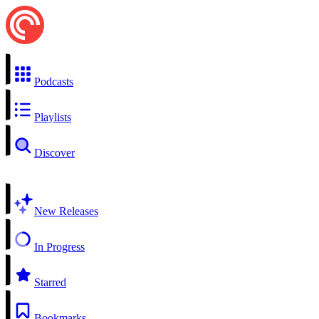
Podcasts
Playlists
Discover
New Releases
In Progress
Starred
Bookmarks