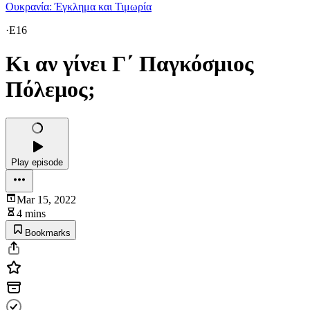
Ουκρανία: Έγκλημα και Τιμωρία
·
E16
Κι αν γίνει Γ΄ Παγκόσμιος
Πόλεμος;
Play episode
Mar 15, 2022
4 mins
Bookmarks