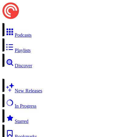
Podcasts
Playlists
Discover
New Releases
In Progress
Starred
Bookmarks