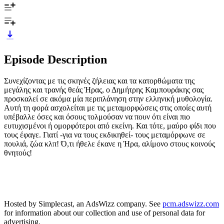
Episode Description
Συνεχίζοντας με τις σκηνές ζήλειας και τα κατορθώματα της
μεγάλης και τρανής θεάς Ήρας, ο Δημήτρης Καμπουράκης σας
προσκαλεί σε ακόμα μία περιπλάνηση στην ελληνική μυθολογία.
Αυτή τη φορά ασχολείται με τις μεταμορφώσεις στις οποίες αυτή
υπέβαλλε όσες και όσους τολμούσαν να πουν ότι είναι πιο
ευτυχισμένοι ή ομορφότεροι από εκείνη. Και τότε, μαύρο φίδι που
τους έφαγε. Γιατί -για να τους εκδικηθεί- τους μεταμόρφωνε σε
πουλιά, ζώα κλπ! Ό,τι ήθελε έκανε η Ήρα, αλίμονο στους κοινούς
θνητούς!
Hosted by Simplecast, an AdsWizz company. See
pcm.adswizz.com
for information about our collection and use of personal data for
advertising.