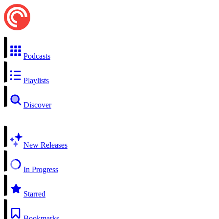
Podcasts
Playlists
Discover
New Releases
In Progress
Starred
Bookmarks