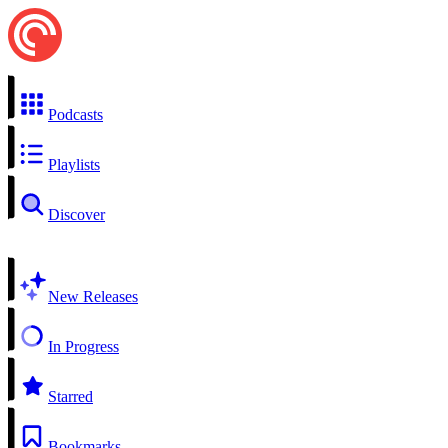
Podcasts
Playlists
Discover
New Releases
In Progress
Starred
Bookmarks