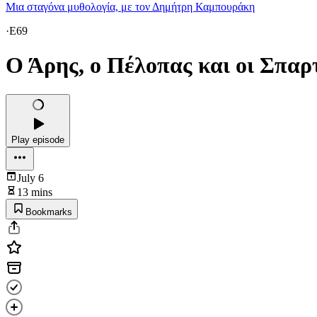
Μια σταγόνα μυθολογία, με τον Δημήτρη Καμπουράκη
·
E69
Ο Άρης, ο Πέλοπας και οι Σπαρ
Play episode
July 6
13 mins
Bookmarks