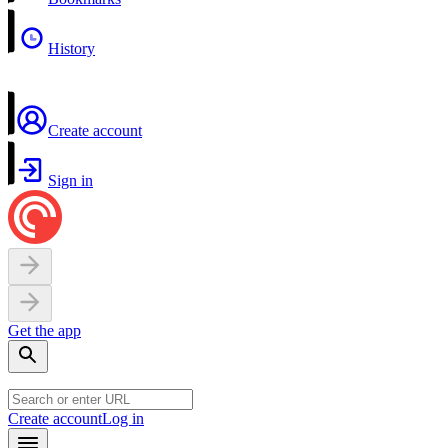
History
Create account
Sign in
Get the app
Create account
Log in