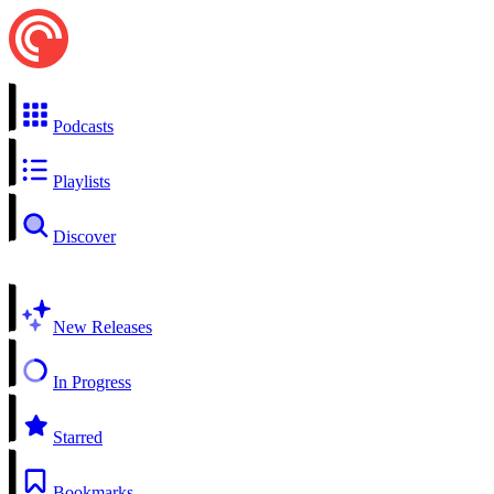
Podcasts
Playlists
Discover
New Releases
In Progress
Starred
Bookmarks