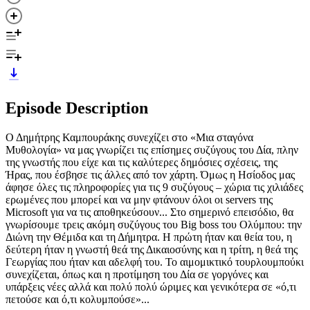
Episode Description
Ο Δημήτρης Καμπουράκης συνεχίζει στο «Μια σταγόνα
Μυθολογία» να μας γνωρίζει τις επίσημες συζύγους του Δία, πλην
της γνωστής που είχε και τις καλύτερες δημόσιες σχέσεις, της
Ήρας, που έσβησε τις άλλες από τον χάρτη. Όμως η Ησίοδος μας
άφησε όλες τις πληροφορίες για τις 9 συζύγους – χώρια τις χιλιάδες
ερωμένες που μπορεί και να μην φτάνουν όλοι οι servers της
Microsoft για να τις αποθηκεύσουν... Στο σημερινό επεισόδιο, θα
γνωρίσουμε τρεις ακόμη συζύγους του Big boss του Ολύμπου: την
Διώνη την Θέμιδα και τη Δήμητρα. Η πρώτη ήταν και θεία του, η
δεύτερη ήταν η γνωστή θεά της Δικαιοσύνης και η τρίτη, η θεά της
Γεωργίας που ήταν και αδελφή του. Το αιμομικτικό τουρλουμπούκι
συνεχίζεται, όπως και η προτίμηση του Δία σε γοργόνες και
υπάρξεις νέες αλλά και πολύ πολύ ώριμες και γενικότερα σε «ό,τι
πετούσε και ό,τι κολυμπούσε»...