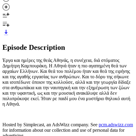
Episode Description
Έργα και ημέρες της θεάς Αθηνάς, η συνέχεια, διά στόματος
Δημήτρη Καμπουράκη. Η Αθηνά ήταν η πιο αγαπημένη θεά των
αρχαίων Ελλήνων. Και θεά του πολέμου ήταν και θεά της ειρήνης
και της αγαθής εργασίας των ανθρώπων. Και το δόρυ της σήκωνε
και ισοπέδωνε όποιον της κολλούσε, αλλά και την γεωργία δίδαξε
στα ανθρωπάκια και την ναυπηγική και την εξημέρωση των ζώων
και την υφαντική, ως και την μουσική ανακάλυψε αλλά δεν
πολυπρόκοψε εκεί. Ήταν ρε παιδί μου ένα μυστήριο θηλυκό αυτή
η Αθηνά.
Hosted by Simplecast, an AdsWizz company. See
pcm.adswizz.com
for information about our collection and use of personal data for
advertising.