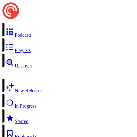
Podcasts
Playlists
Discover
New Releases
In Progress
Starred
Bookmarks