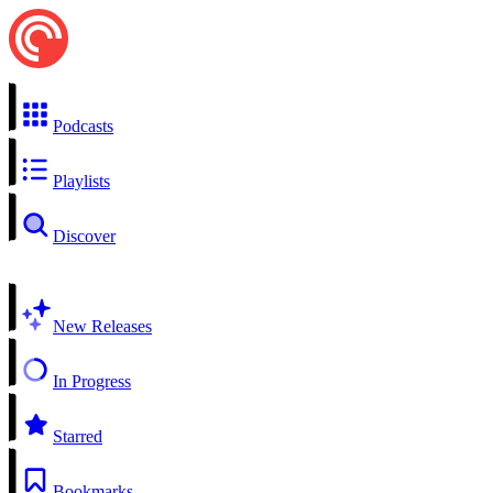
Podcasts
Playlists
Discover
New Releases
In Progress
Starred
Bookmarks