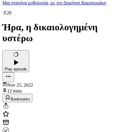
Μια σταγόνα μυθολογία, με τον Δημήτρη Καμπουράκη
·
E20
Ήρα, η δικαιολογημένη
υστέρω
Play episode
Nov 25, 2022
12 mins
Bookmarks