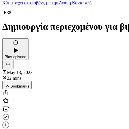
Κάτι τρέχει στο ταβάνι, με την Αγάπη Κανταρτζή
·
E38
Δημιουργία περιεχομένου για βι
Play episode
May 13, 2023
22 mins
Bookmarks