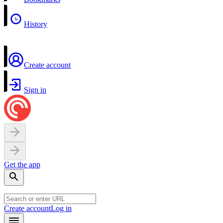
History
Create account
Sign in
Get the app
Create account
Log in