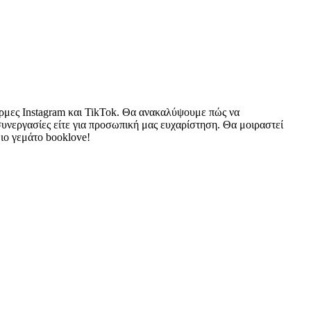
φόρμες Instagram και TikTok. Θα ανακαλύψουμε πώς να
 συνεργασίες είτε για προσωπική μας ευχαρίστηση. Θα μοιραστεί
διο γεμάτο booklove!