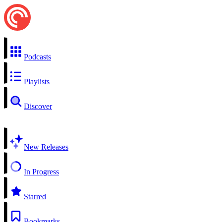
Podcasts
Playlists
Discover
New Releases
In Progress
Starred
Bookmarks