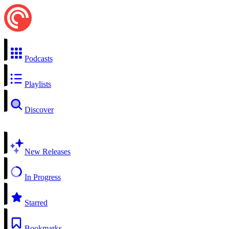
Podcasts
Playlists
Discover
New Releases
In Progress
Starred
Bookmarks