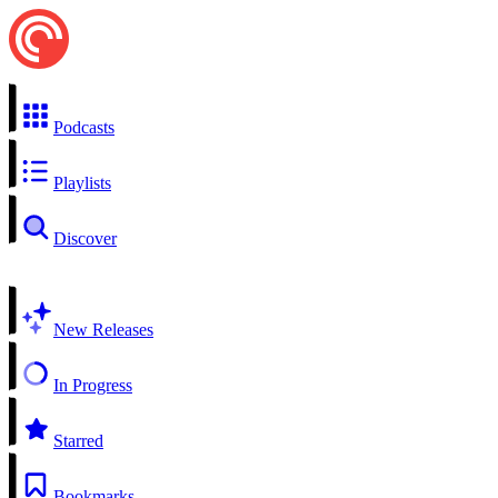
Podcasts
Playlists
Discover
New Releases
In Progress
Starred
Bookmarks