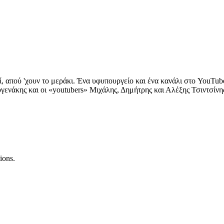
ί, απού 'χουν το μεράκι. Ένα υφυπουργείο και ένα κανάλι στο YouTu
νάκης και οι «youtubers» Μιχάλης, Δημήτρης και Αλέξης Τσιντσίνης
ions.