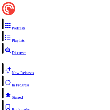
Podcasts
Playlists
Discover
New Releases
In Progress
Starred
Bookmarks