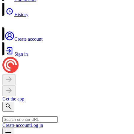
History
Create account
Sign in
Get the app
Create account
Log in