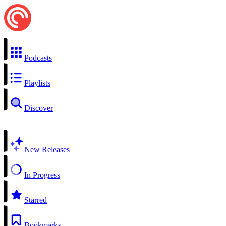
Podcasts
Playlists
Discover
New Releases
In Progress
Starred
Bookmarks