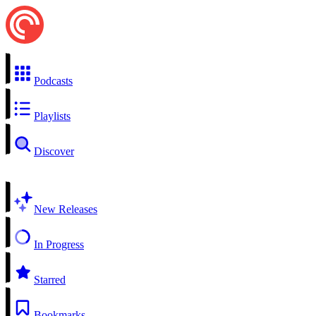
Podcasts
Playlists
Discover
New Releases
In Progress
Starred
Bookmarks