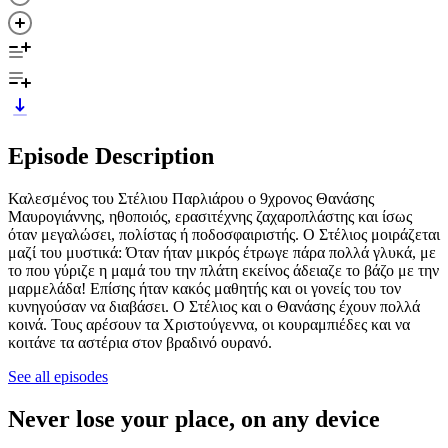
Episode Description
Καλεσμένος του Στέλιου Παρλιάρου ο 9χρονος Θανάσης
Μαυρογιάννης, ηθοποιός, ερασιτέχνης ζαχαροπλάστης και ίσως
όταν μεγαλώσει, πολίστας ή ποδοσφαιριστής. Ο Στέλιος μοιράζεται
μαζί του μυστικά: Όταν ήταν μικρός έτρωγε πάρα πολλά γλυκά, με
το που γύριζε η μαμά του την πλάτη εκείνος άδειαζε το βάζο με την
μαρμελάδα! Επίσης ήταν κακός μαθητής και οι γονείς του τον
κυνηγούσαν να διαβάσει. Ο Στέλιος και ο Θανάσης έχουν πολλά
κοινά. Τους αρέσουν τα Xριστούγεννα, οι κουραμπιέδες και να
κοιτάνε τα αστέρια στον βραδινό ουρανό.
See all episodes
Never lose your place, on any device